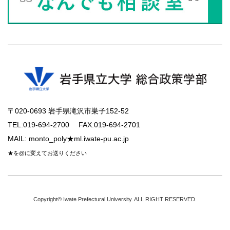
〒020-0693 岩手県滝沢市巣子152-52
TEL:
019-694-2700
FAX:
019-694-2701
MAIL:
monto_poly★ml.iwate-pu.ac.jp
★を@に変えてお送りください
Copyright© Iwate Prefectural University. ALL RIGHT RESERVED.