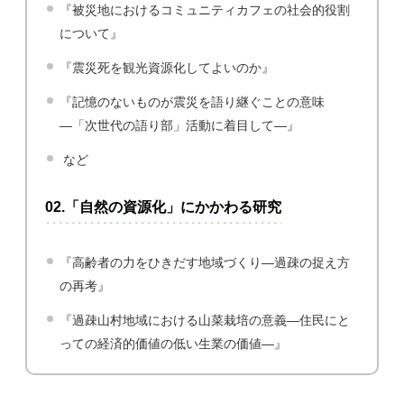
『被災地におけるコミュニティカフェの社会的役割
について』
『震災死を観光資源化してよいのか』
『記憶のないものが震災を語り継ぐことの意味
―「次世代の語り部」活動に着目して―』
など
02.「自然の資源化」にかかわる研究
『高齢者の力をひきだす地域づくり―過疎の捉え方
の再考』
『過疎山村地域における山菜栽培の意義―住民にと
っての経済的価値の低い生業の価値―』