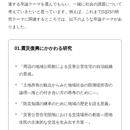
連する卒論テーマを選んでもらい、一緒に社会の課題について
考えていきたいと思っています。例えば、これまで[1][2]の研
究テーマに関連するところでは、以下のような卒論テーマがあ
りました。
01.震災復興にかかわる研究
『周辺の地域公民館による災害公営住宅の自治組織
の育成』
『土地所有の観点からみた地域社会の防潮堤拒否の
論理―海との付き合い方の再考のために―』
『防災知識の継承のために地域の歴史を語る意義』
『災害公営住宅団地における交流場所の創造―団地
住民の主体的な交流を生み出す方策－』